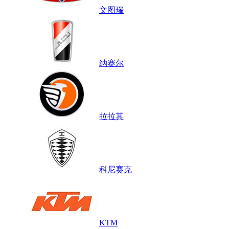
文图瑞
纳赛尔
拉拉其
科尼赛克
KTM