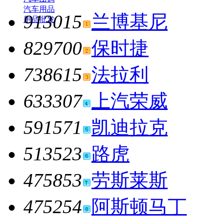
汽车用品
913015
兰博基尼
用品批发
829700
保时捷
738615
法拉利
633307
上汽荣威
591571
凯迪拉克
513523
路虎
475853
劳斯莱斯
475254
阿斯顿马丁