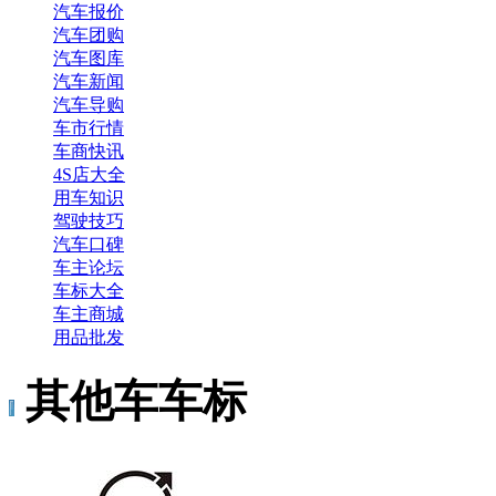
汽车报价
汽车团购
汽车图库
汽车新闻
汽车导购
车市行情
车商快讯
4S店大全
用车知识
驾驶技巧
汽车口碑
车主论坛
车标大全
车主商城
用品批发
其他车车标