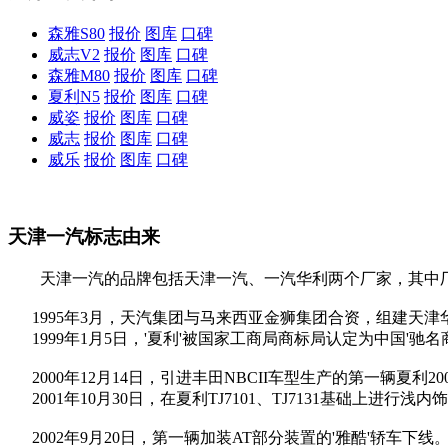
森雅S80
报价
图库
口碑
威志V2
报价
图库
口碑
森雅M80
报价
图库
口碑
夏利N5
报价
图库
口碑
威姿
报价
图库
口碑
威志
报价
图库
口碑
威乐
报价
图库
口碑
天津一汽标志由来
天津一汽的品牌包括天津一汽、一汽华利两个厂家，其中厂
1995年3月，天汽集团与马来西亚金狮集团合资，组建天津
1999年1月5日，'夏利'被国家工商局商标局认定为中国'驰名
2000年12月14日，引进丰田NBCII车型生产的第一辆夏利200
2001年10月30日，在夏利TJ7101、TJ7131基础上进行
2002年9月20日，第一辆加装AT部分装置的'雅酷'轿车下