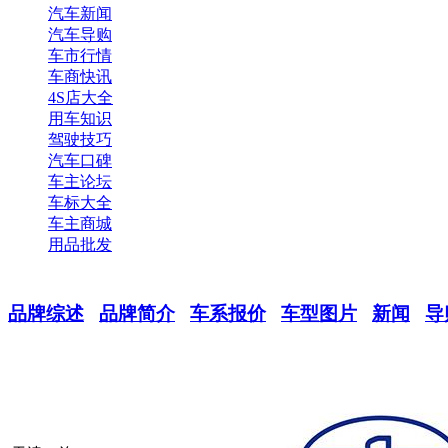
汽车新闻
汽车导购
车市行情
车商快讯
4S店大全
用车知识
驾驶技巧
汽车口碑
车主论坛
车标大全
车主商城
用品批发
品牌综述
品牌简介
车系报价
车型图片
新闻
导