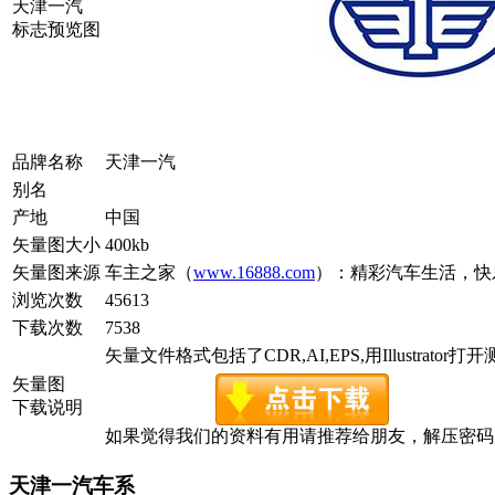
天津一汽
标志预览图
品牌名称
天津一汽
别名
产地
中国
矢量图大小
400kb
矢量图来源
车主之家（
www.16888.com
）：精彩汽车生活，快
浏览次数
45613
下载次数
7538
矢量文件格式包括了CDR,AI,EPS,用Illustrator
矢量图
下载说明
如果觉得我们的资料有用请推荐给朋友，解压密码为www.c
天津一汽车系