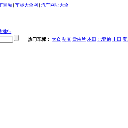
车宝厢
|
车标大全网
|
汽车网址大全
载排行
热门车标：
大众
别克
雪佛兰
本田
比亚迪
丰田
宝