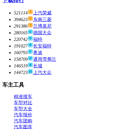
下载排行
521114
上汽荣威
394623
东南三菱
291386
兰博基尼
280165
德国大众
220742
福特
191027
长安福特
160793
奥迪
158709
通用雪弗兰
146519
长城
144723
上汽大众
车主工具
精准搜车
车型对比
车型大全
汽车报价
汽车团购
汽车图库