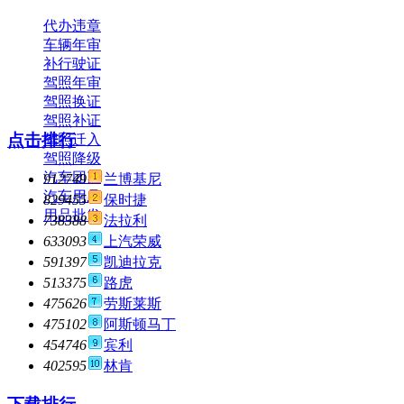
代办违章
车辆年审
补行驶证
驾照年审
驾照换证
驾照补证
点击排行
驾照迁入
驾照降级
汽车团购
912749
兰博基尼
汽车用品
829455
保时捷
用品批发
738388
法拉利
633093
上汽荣威
591397
凯迪拉克
513375
路虎
475626
劳斯莱斯
475102
阿斯顿马丁
454746
宾利
402595
林肯