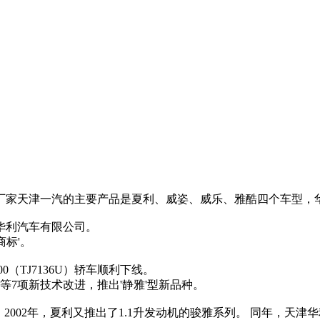
家天津一汽的主要产品是夏利、威姿、威乐、雅酷四个车型，
华利汽车有限公司。
商标'。
0（TJ7136U）轿车顺利下线。
浅内饰等7项新技术改进，推出'静雅'型新品种。
线。 2002年，夏利又推出了1.1升发动机的骏雅系列。 同年