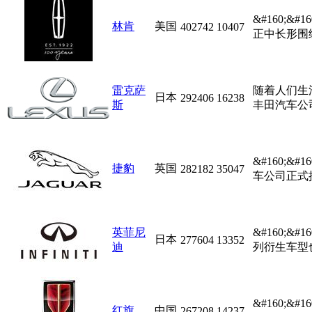
&#160;
林肯
美国
402742
10407
正中长形围
雷克萨
随着人们生
日本
292406
16238
斯
丰田汽车公司
&#160;
捷豹
英国
282182
35047
车公司正式接收了
英菲尼
&#160;
日本
277604
13352
迪
列衍生车型也
&#160;
红旗
中国
267208
14237