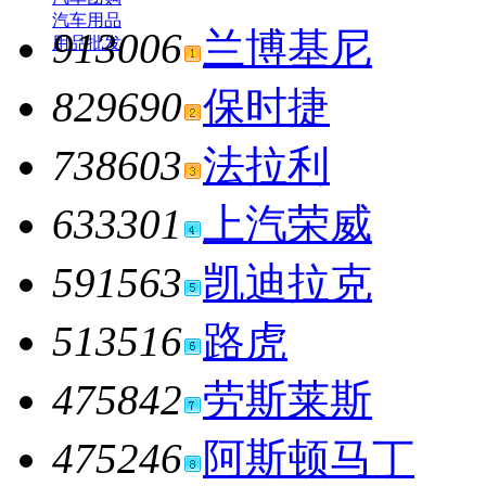
汽车用品
913006
兰博基尼
用品批发
829690
保时捷
738603
法拉利
633301
上汽荣威
591563
凯迪拉克
513516
路虎
475842
劳斯莱斯
475246
阿斯顿马丁