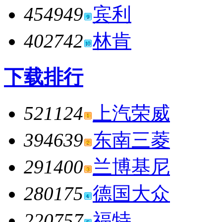
454949
宾利
402742
林肯
下载排行
521124
上汽荣威
394639
东南三菱
291400
兰博基尼
280175
德国大众
220757
福特