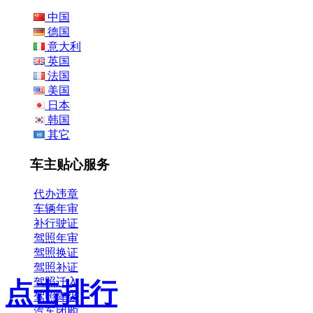
中国
德国
意大利
英国
法国
美国
日本
韩国
其它
车主贴心服务
代办违章
车辆年审
补行驶证
驾照年审
驾照换证
驾照补证
驾照迁入
点击排行
驾照降级
汽车团购