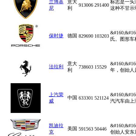
兰博基
意大
标志是一头
913006
291400
尼
利
这种不甘示弱
&#160;
保时捷
德国
829690
103203
氏。图形车
意大
&#160;
法拉利
738603
15529
利
年，创始人
上汽荣
&#160;
中国
633301
521124
威
汽汽车由上海
凯迪拉
&#160;
美国
591563
50446
克
创始人安东尼&#