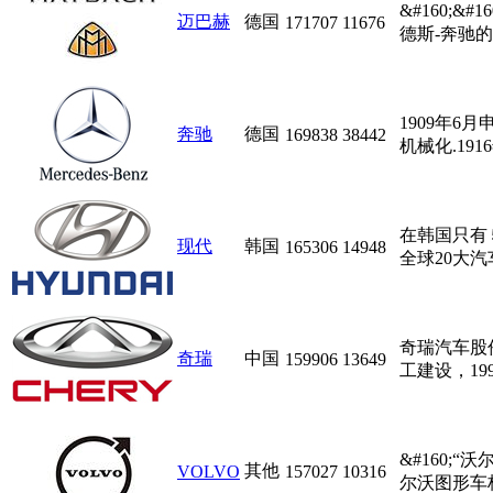
&#160;&
迈巴赫
德国
171707
11676
德斯-奔驰的
1909年
奔驰
德国
169838
38442
机械化.19
在韩国只有
现代
韩国
165306
14948
全球20大汽
奇瑞汽车股份
奇瑞
中国
159906
13649
工建设，199
&#160;
其他
VOLVO
157027
10316
尔沃图形车标