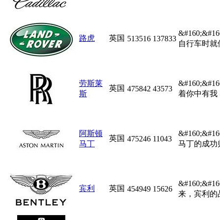
&#160;
路虎
英国
513516
137833
自行车时就使
劳斯莱
&#160;
英国
475842
43573
斯
着你中有我，
阿斯顿
&#160;&
英国
475246
11043
马丁
马丁的成功归
&#160;&
宾利
英国
454949
15626
来，宾利的