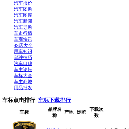
汽车报价
汽车团购
汽车图库
汽车新闻
汽车导购
车市行情
车商快讯
4S店大全
用车知识
驾驶技巧
汽车口碑
车主论坛
车标大全
车主商城
用品批发
车标点击排行
车标下载排行
品牌名
下载次
车标
产地
浏览
称
数