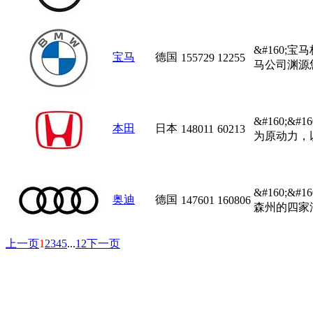
&#160
宝马
德国
155729
12255
马公司渊源悠
&#160;&
本田
日本
148011
60213
为原动力，以
&#160;
奥迪
德国
147601
160806
森州的四家汽
上一页
1
2
3
4
5
...
12
下一页