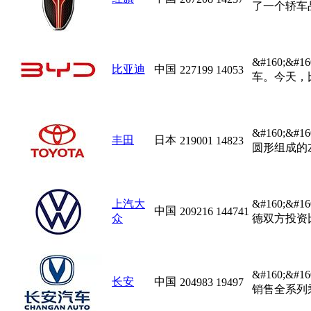
了一个轿车品
&#160;
比亚迪
中国
227199
14053
车。今天，
&#160;&
丰田
日本
219001
14823
圆形组成的
上汽大
&#160;
中国
209216
144741
众
德双方投资比
&#160;
长安
中国
204983
19497
销售全系列乘