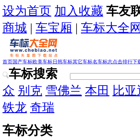
设为首页
加入收藏
车友
商城
|
车宝厢
|
车标大全
首页
国产车标
欧美车标
日韩车标
其它车标
名车标志
点击排行
下
车标搜索
众
别克
雪佛兰
本田
比亚
铁龙
奇瑞
车标分类