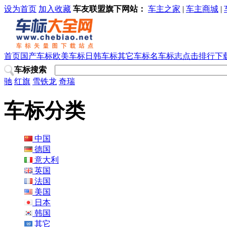
设为首页
加入收藏
车友联盟旗下网站：
车主之家
|
车主商城
|
首页
国产车标
欧美车标
日韩车标
其它车标
名车标志
点击排行
下
车标搜索
驰
红旗
雪铁龙
奇瑞
车标分类
中国
德国
意大利
英国
法国
美国
日本
韩国
其它