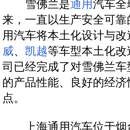
雪佛兰是
通用
汽车全
来，一直以生产安全可靠
用汽车将本土化设计与改
威
、
凯越
等车型本土化改
司已经完成了对雪佛兰车
的产品性能、良好的经济
点。
上海通用汽车位于烟台