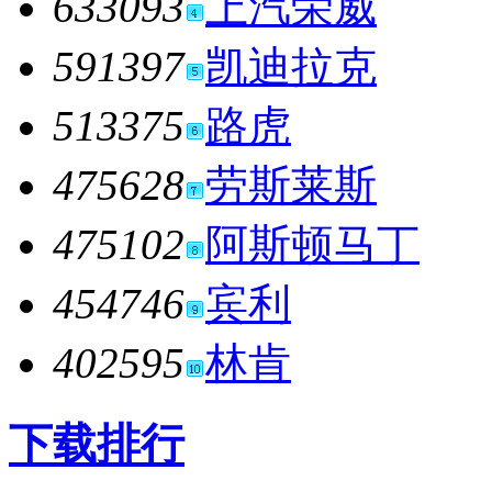
633093
上汽荣威
591397
凯迪拉克
513375
路虎
475628
劳斯莱斯
475102
阿斯顿马丁
454746
宾利
402595
林肯
下载排行