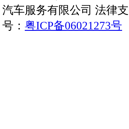
汽车服务有限公司 法律
号：
粤ICP备06021273号