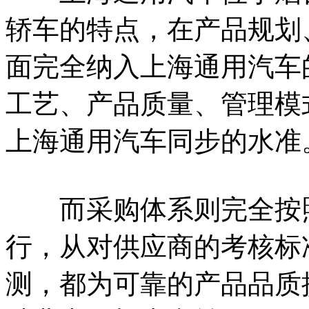
轿车的特点，在产品规划
面完全纳入上海通用汽车
工艺、产品质量、管理模
上海通用汽车同步的水准
而采购体系则完全按照
行，从对供应商的考核标
测，都为可靠的产品品质