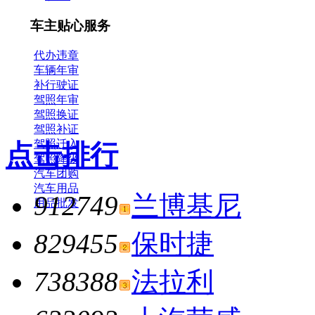
车主贴心服务
代办违章
车辆年审
补行驶证
驾照年审
驾照换证
驾照补证
驾照迁入
点击排行
驾照降级
汽车团购
汽车用品
912749
兰博基尼
用品批发
829455
保时捷
738388
法拉利