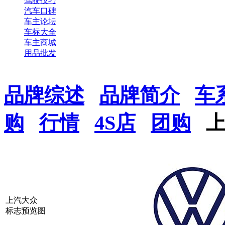
驾驶技巧
汽车口碑
车主论坛
车标大全
车主商城
用品批发
品牌综述
品牌简介
车
购
行情
4S店
团购
上汽大众
标志预览图