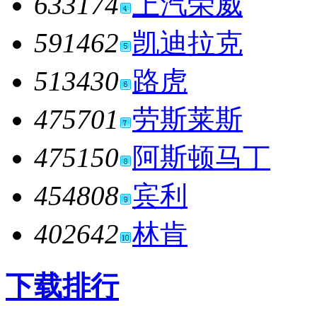
633174
上汽荣威
591462
凯迪拉克
513430
路虎
475701
劳斯莱斯
475150
阿斯顿马丁
454808
宾利
402642
林肯
下载排行