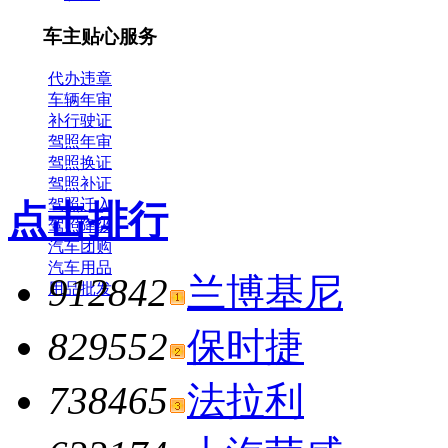
车主贴心服务
代办违章
车辆年审
补行驶证
驾照年审
驾照换证
驾照补证
驾照迁入
点击排行
驾照降级
汽车团购
汽车用品
912842
兰博基尼
用品批发
829552
保时捷
738465
法拉利