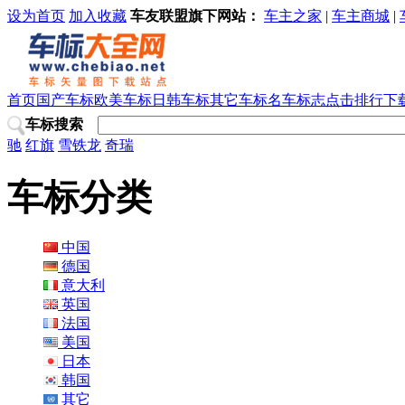
设为首页
加入收藏
车友联盟旗下网站：
车主之家
|
车主商城
|
首页
国产车标
欧美车标
日韩车标
其它车标
名车标志
点击排行
下
车标搜索
驰
红旗
雪铁龙
奇瑞
车标分类
中国
德国
意大利
英国
法国
美国
日本
韩国
其它