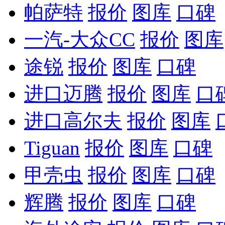
帕萨特
报价
图库
口碑
一汽-大众CC
报价
图库
途锐
报价
图库
口碑
进口迈腾
报价
图库
口
进口高尔夫
报价
图库
Tiguan
报价
图库
口碑
甲壳虫
报价
图库
口碑
辉腾
报价
图库
口碑