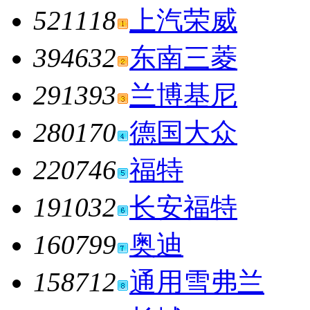
521118
上汽荣威
394632
东南三菱
291393
兰博基尼
280170
德国大众
220746
福特
191032
长安福特
160799
奥迪
158712
通用雪弗兰