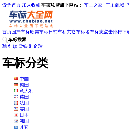
设为首页
加入收藏
车友联盟旗下网站：
车主之家
|
车主商城
|
首页
国产车标
欧美车标
日韩车标
其它车标
名车标志
点击排行
下
车标搜索
驰
红旗
雪铁龙
奇瑞
车标分类
中国
德国
意大利
英国
法国
美国
日本
韩国
其它