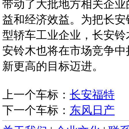
带动了大批地方相关企业
益和经济效益。为把长安
型轿车工业企业，长安铃
安铃木也将在市场竞争中
新更高的目标迈进。
上一个车标：
长安福特
下一个车标：
东风日产