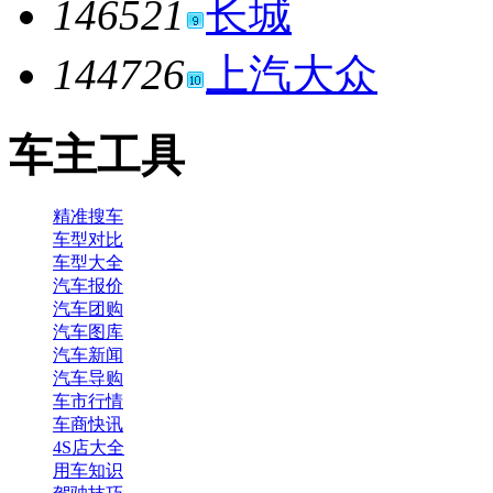
146521
长城
144726
上汽大众
车主工具
精准搜车
车型对比
车型大全
汽车报价
汽车团购
汽车图库
汽车新闻
汽车导购
车市行情
车商快讯
4S店大全
用车知识