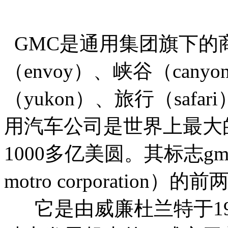
GMC是通用集团旗下的
（envoy）、峡谷（cany
（yukon）、旅行（safar
用汽车公司是世界上最大
1000多亿美圆。其标志gm
motro corporatio
它是由威廉杜兰特于19