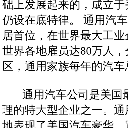
础上发展起来的，成立于
仍设在底特律。 通用汽
居首位，在世界最大工业
世界各地雇员达80万人，
区，通用家族每年的汽车总
通用汽车公司是美国最
理的特大型企业之一。通
地表现了美国汽车豪华、