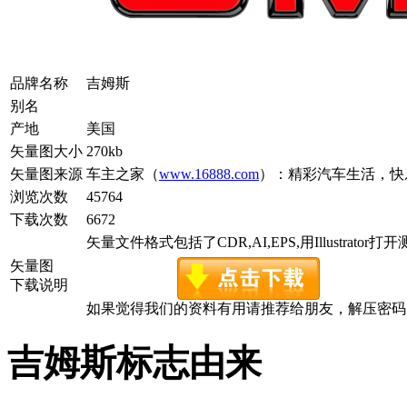
品牌名称
吉姆斯
别名
产地
美国
矢量图大小
270kb
矢量图来源
车主之家（
www.16888.com
）：精彩汽车生活，快
浏览次数
45764
下载次数
6672
矢量文件格式包括了CDR,AI,EPS,用Illustrator
矢量图
下载说明
如果觉得我们的资料有用请推荐给朋友，解压密码为www.c
吉姆斯标志由来