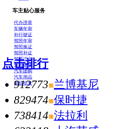
车主贴心服务
代办违章
车辆年审
补行驶证
驾照年审
驾照换证
驾照补证
驾照迁入
点击排行
驾照降级
汽车团购
汽车用品
912773
兰博基尼
用品批发
829474
保时捷
738414
法拉利