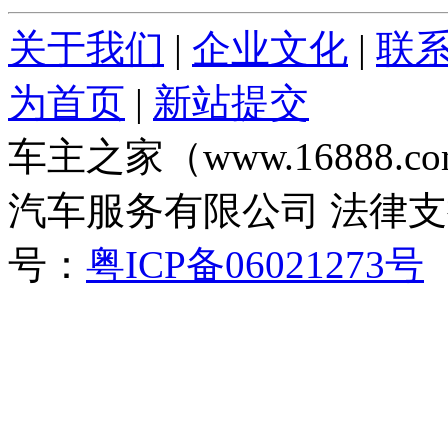
关于我们
|
企业文化
|
联
为首页
|
新站提交
车主之家（www.16888
汽车服务有限公司 法律
号：
粤ICP备06021273号