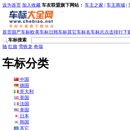
设为首页
加入收藏
车友联盟旗下网站：
车主之家
|
车主商城
|
首页
国产车标
欧美车标
日韩车标
其它车标
名车标志
点击排行
下
车标搜索
驰
红旗
雪铁龙
奇瑞
车标分类
中国
德国
意大利
英国
法国
美国
日本
韩国
其它