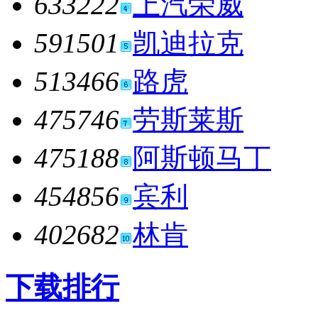
633222
上汽荣威
591501
凯迪拉克
513466
路虎
475746
劳斯莱斯
475188
阿斯顿马丁
454856
宾利
402682
林肯
下载排行