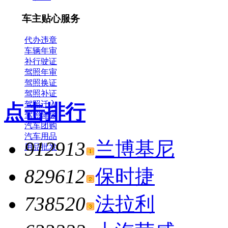
车主贴心服务
代办违章
车辆年审
补行驶证
驾照年审
驾照换证
驾照补证
驾照迁入
点击排行
驾照降级
汽车团购
汽车用品
912913
兰博基尼
用品批发
829612
保时捷
738520
法拉利