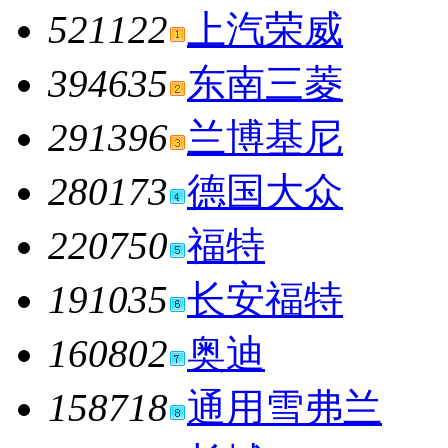
521122
上汽荣威
394635
东南三菱
291396
兰博基尼
280173
德国大众
220750
福特
191035
长安福特
160802
奥迪
158718
通用雪弗兰