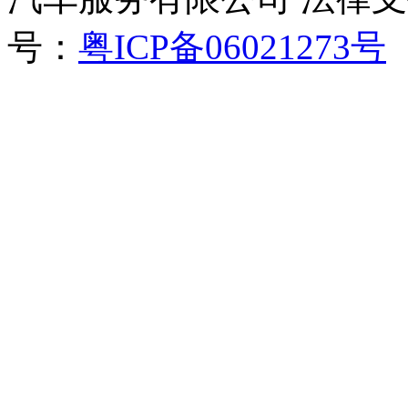
号：
粤ICP备06021273号