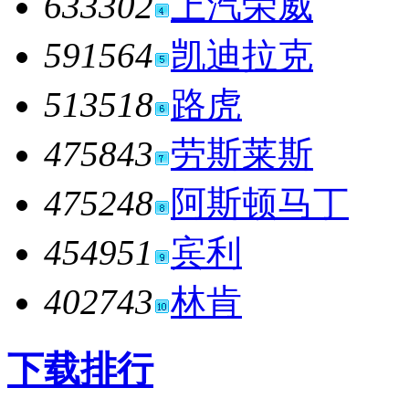
633302
上汽荣威
591564
凯迪拉克
513518
路虎
475843
劳斯莱斯
475248
阿斯顿马丁
454951
宾利
402743
林肯
下载排行