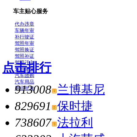
车主贴心服务
代办违章
车辆年审
补行驶证
驾照年审
驾照换证
驾照补证
驾照迁入
点击排行
驾照降级
汽车团购
汽车用品
913008
兰博基尼
用品批发
829691
保时捷
738607
法拉利