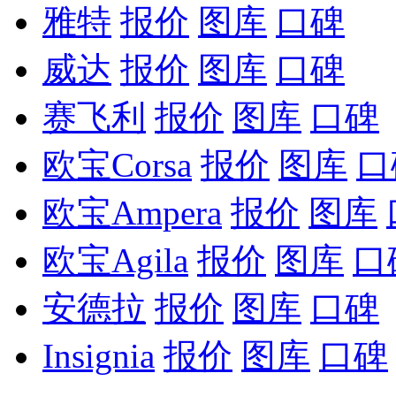
雅特
报价
图库
口碑
威达
报价
图库
口碑
赛飞利
报价
图库
口碑
欧宝Corsa
报价
图库
口
欧宝Ampera
报价
图库
欧宝Agila
报价
图库
口
安德拉
报价
图库
口碑
Insignia
报价
图库
口碑