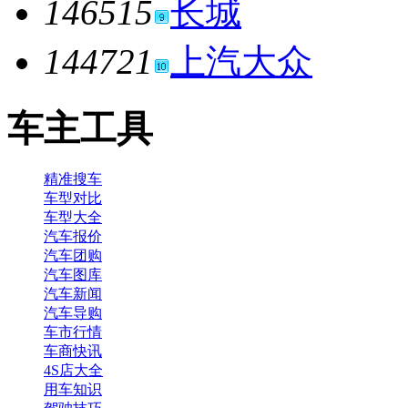
146515
长城
144721
上汽大众
车主工具
精准搜车
车型对比
车型大全
汽车报价
汽车团购
汽车图库
汽车新闻
汽车导购
车市行情
车商快讯
4S店大全
用车知识