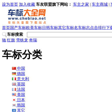
设为首页
加入收藏
车友联盟旗下网站：
车主之家
|
车主商城
|
首页
国产车标
欧美车标
日韩车标
其它车标
名车标志
点击排行
下
车标搜索
驰
红旗
雪铁龙
奇瑞
车标分类
中国
德国
意大利
英国
法国
美国
日本
韩国
其它