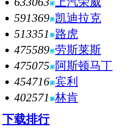
633063
上汽荣威
591369
凯迪拉克
513351
路虎
475589
劳斯莱斯
475075
阿斯顿马丁
454716
宾利
402571
林肯
下载排行