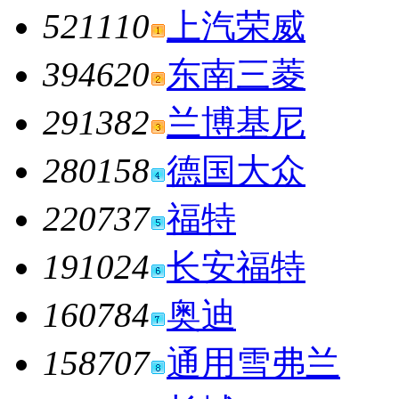
521110
上汽荣威
394620
东南三菱
291382
兰博基尼
280158
德国大众
220737
福特
191024
长安福特
160784
奥迪
158707
通用雪弗兰