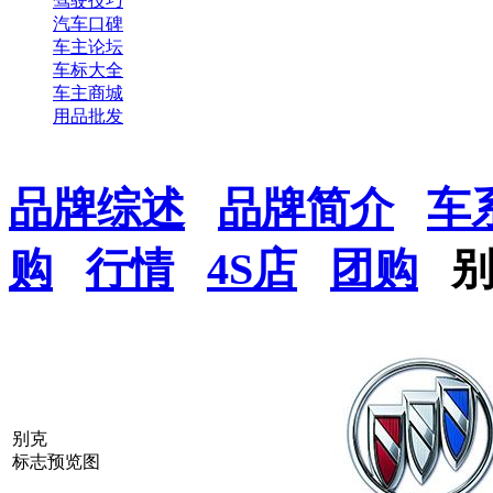
驾驶技巧
汽车口碑
车主论坛
车标大全
车主商城
用品批发
品牌综述
品牌简介
车
购
行情
4S店
团购
别克
标志预览图