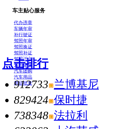
车主贴心服务
代办违章
车辆年审
补行驶证
驾照年审
驾照换证
驾照补证
驾照迁入
点击排行
驾照降级
汽车团购
汽车用品
912733
兰博基尼
用品批发
829424
保时捷
738348
法拉利