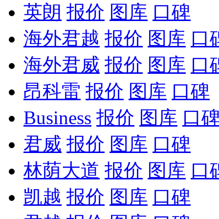
英朗
报价
图库
口碑
海外君越
报价
图库
口
海外君威
报价
图库
口
昂科雷
报价
图库
口碑
Business
报价
图库
口
君威
报价
图库
口碑
林荫大道
报价
图库
口
凯越
报价
图库
口碑