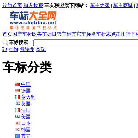
设为首页
加入收藏
车友联盟旗下网站：
车主之家
|
车主商城
|
首页
国产车标
欧美车标
日韩车标
其它车标
名车标志
点击排行
下
车标搜索
驰
红旗
雪铁龙
奇瑞
车标分类
中国
德国
意大利
英国
法国
美国
日本
韩国
其它