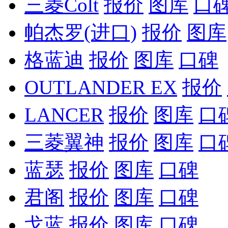
三菱Colt
报价
图库
口
帕杰罗(进口)
报价
图库
格蓝迪
报价
图库
口碑
OUTLANDER EX
报价
LANCER
报价
图库
口
三菱翼神
报价
图库
口
蓝瑟
报价
图库
口碑
君阁
报价
图库
口碑
戈蓝
报价
图库
口碑