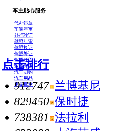
车主贴心服务
代办违章
车辆年审
补行驶证
驾照年审
驾照换证
驾照补证
驾照迁入
点击排行
驾照降级
汽车团购
汽车用品
912747
兰博基尼
用品批发
829450
保时捷
738381
法拉利