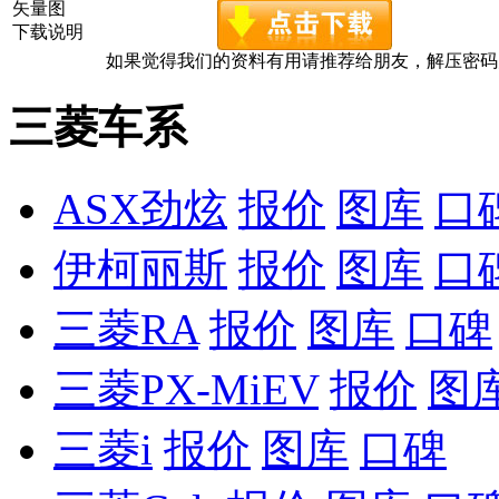
矢量图
下载说明
如果觉得我们的资料有用请推荐给朋友，解压密码为www.c
三菱车系
ASX劲炫
报价
图库
口
伊柯丽斯
报价
图库
口
三菱RA
报价
图库
口碑
三菱PX-MiEV
报价
图
三菱i
报价
图库
口碑