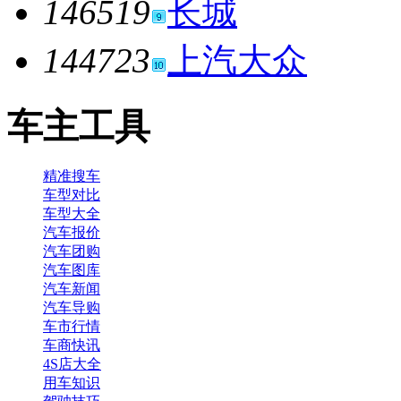
146519
长城
144723
上汽大众
车主工具
精准搜车
车型对比
车型大全
汽车报价
汽车团购
汽车图库
汽车新闻
汽车导购
车市行情
车商快讯
4S店大全
用车知识