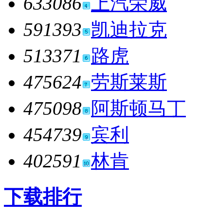
633086
上汽荣威
591393
凯迪拉克
513371
路虎
475624
劳斯莱斯
475098
阿斯顿马丁
454739
宾利
402591
林肯
下载排行