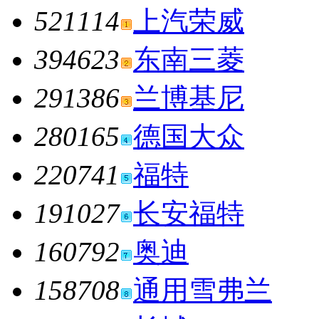
521114
上汽荣威
394623
东南三菱
291386
兰博基尼
280165
德国大众
220741
福特
191027
长安福特
160792
奥迪
158708
通用雪弗兰