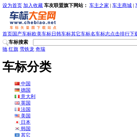
设为首页
加入收藏
车友联盟旗下网站：
车主之家
|
车主商城
|
首页
国产车标
欧美车标
日韩车标
其它车标
名车标志
点击排行
下
车标搜索
驰
红旗
雪铁龙
奇瑞
车标分类
中国
德国
意大利
英国
法国
美国
日本
韩国
其它