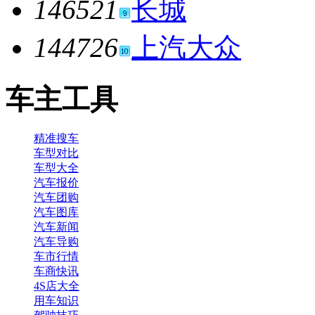
146521
长城
144726
上汽大众
车主工具
精准搜车
车型对比
车型大全
汽车报价
汽车团购
汽车图库
汽车新闻
汽车导购
车市行情
车商快讯
4S店大全
用车知识