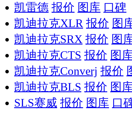
凯雷德
报价
图库
口碑
凯迪拉克XLR
报价
图
凯迪拉克SRX
报价
图
凯迪拉克CTS
报价
图
凯迪拉克Converj
报价
凯迪拉克BLS
报价
图
SLS赛威
报价
图库
口