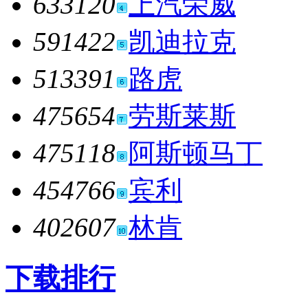
633120
上汽荣威
591422
凯迪拉克
513391
路虎
475654
劳斯莱斯
475118
阿斯顿马丁
454766
宾利
402607
林肯
下载排行