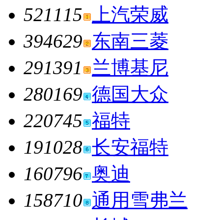
521115
上汽荣威
394629
东南三菱
291391
兰博基尼
280169
德国大众
220745
福特
191028
长安福特
160796
奥迪
158710
通用雪弗兰