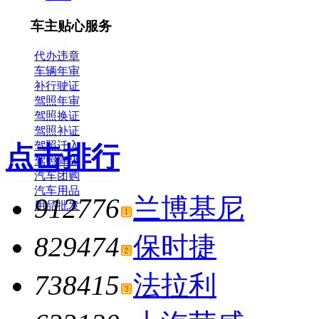
车主贴心服务
代办违章
车辆年审
补行驶证
驾照年审
驾照换证
驾照补证
驾照迁入
点击排行
驾照降级
汽车团购
汽车用品
912776
兰博基尼
用品批发
829474
保时捷
738415
法拉利