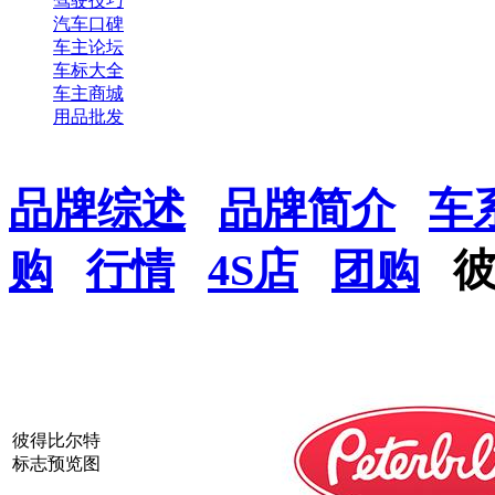
驾驶技巧
汽车口碑
车主论坛
车标大全
车主商城
用品批发
品牌综述
品牌简介
车
购
行情
4S店
团购
彼得比尔特
标志预览图