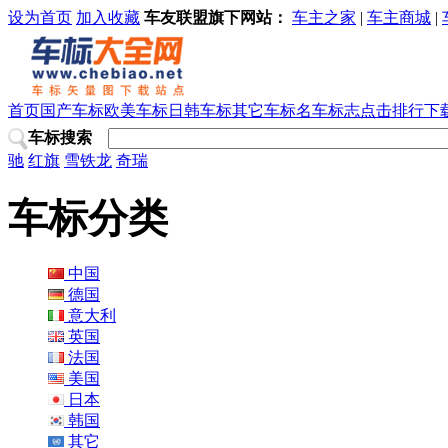
设为首页
加入收藏
车友联盟旗下网站：
车主之家
|
车主商城
|
首页
国产车标
欧美车标
日韩车标
其它车标
名车标志
点击排行
下
车标搜索
驰
红旗
雪铁龙
奇瑞
车标分类
中国
德国
意大利
英国
法国
美国
日本
韩国
其它