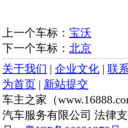
上一个车标：
宝沃
下一个车标：
北京
关于我们
|
企业文化
|
联
为首页
|
新站提交
车主之家（www.16888
汽车服务有限公司 法律