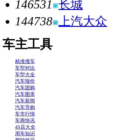
146531
长城
144738
上汽大众
车主工具
精准搜车
车型对比
车型大全
汽车报价
汽车团购
汽车图库
汽车新闻
汽车导购
车市行情
车商快讯
4S店大全
用车知识