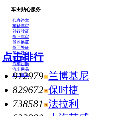
车主贴心服务
代办违章
车辆年审
补行驶证
驾照年审
驾照换证
驾照补证
驾照迁入
点击排行
驾照降级
汽车团购
汽车用品
912979
兰博基尼
用品批发
829672
保时捷
738581
法拉利