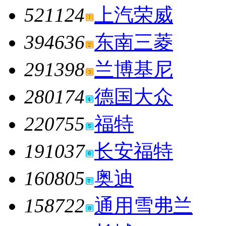
521124
上汽荣威
394636
东南三菱
291398
兰博基尼
280174
德国大众
220755
福特
191037
长安福特
160805
奥迪
158722
通用雪弗兰