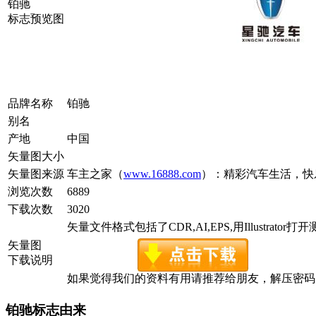
铂驰
标志预览图
品牌名称
铂驰
别名
产地
中国
矢量图大小
矢量图来源
车主之家（
www.16888.com
）：精彩汽车生活，快
浏览次数
6889
下载次数
3020
矢量文件格式包括了CDR,AI,EPS,用Illustrator
矢量图
下载说明
如果觉得我们的资料有用请推荐给朋友，解压密码为www.c
铂驰标志由来