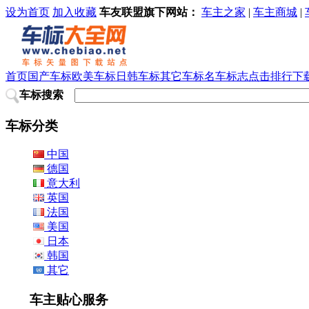
设为首页
加入收藏
车友联盟旗下网站：
车主之家
|
车主商城
|
首页
国产车标
欧美车标
日韩车标
其它车标
名车标志
点击排行
下
车标搜索
车标分类
中国
德国
意大利
英国
法国
美国
日本
韩国
其它
车主贴心服务