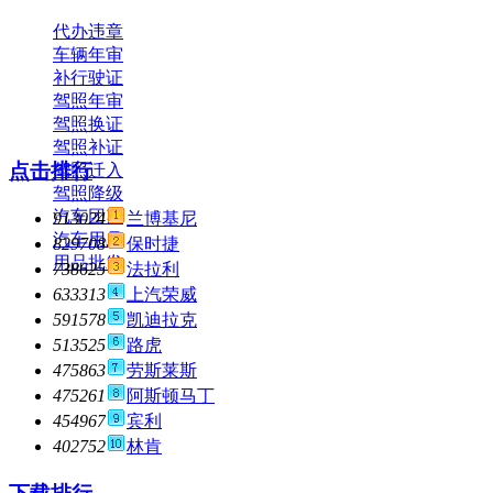
代办违章
车辆年审
补行驶证
驾照年审
驾照换证
驾照补证
点击排行
驾照迁入
驾照降级
汽车团购
913024
兰博基尼
汽车用品
829708
保时捷
用品批发
738625
法拉利
633313
上汽荣威
591578
凯迪拉克
513525
路虎
475863
劳斯莱斯
475261
阿斯顿马丁
454967
宾利
402752
林肯