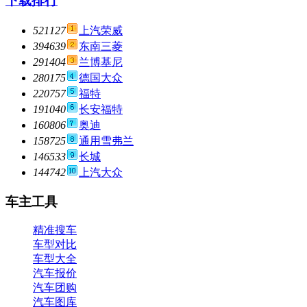
下载排行
521127
上汽荣威
394639
东南三菱
291404
兰博基尼
280175
德国大众
220757
福特
191040
长安福特
160806
奥迪
158725
通用雪弗兰
146533
长城
144742
上汽大众
车主工具
精准搜车
车型对比
车型大全
汽车报价
汽车团购
汽车图库