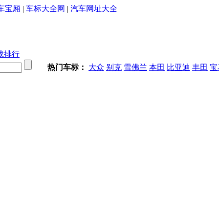
车宝厢
|
车标大全网
|
汽车网址大全
载排行
热门车标：
大众
别克
雪佛兰
本田
比亚迪
丰田
宝