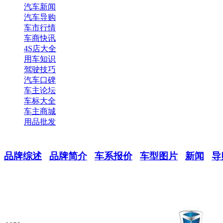
汽车新闻
汽车导购
车市行情
车商快讯
4S店大全
用车知识
驾驶技巧
汽车口碑
车主论坛
车标大全
车主商城
用品批发
品牌综述
品牌简介
车系报价
车型图片
新闻
导