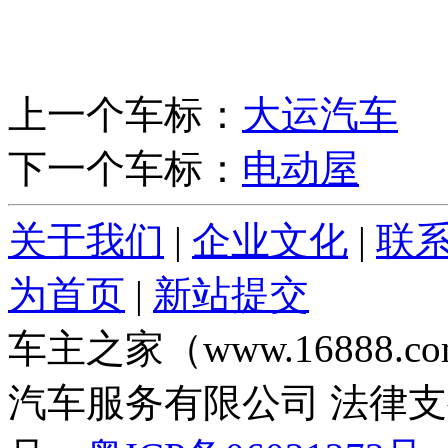
上一个车标：
大运汽车
下一个车标：
电动屋
关于我们
|
企业文化
|
联
为首页
|
新站提交
车主之家（www.16888
汽车服务有限公司 法律