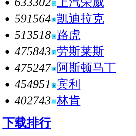
633302
上汽荣威
591564
凯迪拉克
513518
路虎
475843
劳斯莱斯
475247
阿斯顿马丁
454951
宾利
402743
林肯
下载排行