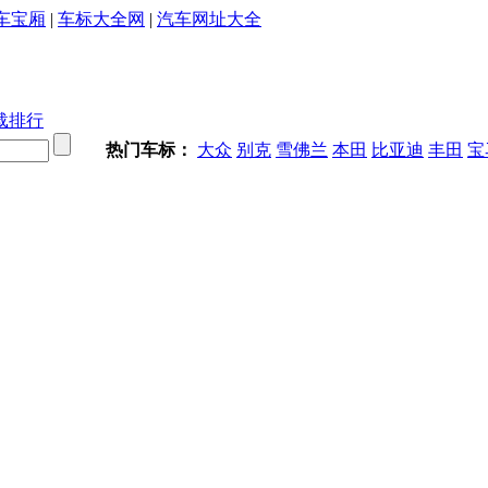
车宝厢
|
车标大全网
|
汽车网址大全
载排行
热门车标：
大众
别克
雪佛兰
本田
比亚迪
丰田
宝