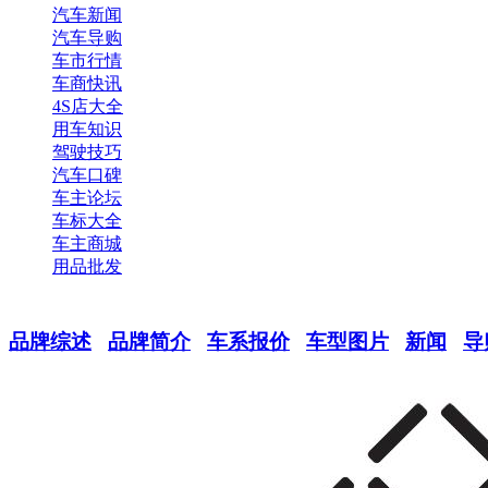
汽车新闻
汽车导购
车市行情
车商快讯
4S店大全
用车知识
驾驶技巧
汽车口碑
车主论坛
车标大全
车主商城
用品批发
品牌综述
品牌简介
车系报价
车型图片
新闻
导