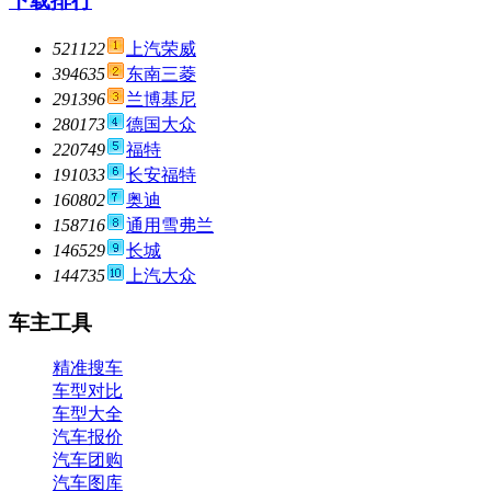
下载排行
521122
上汽荣威
394635
东南三菱
291396
兰博基尼
280173
德国大众
220749
福特
191033
长安福特
160802
奥迪
158716
通用雪弗兰
146529
长城
144735
上汽大众
车主工具
精准搜车
车型对比
车型大全
汽车报价
汽车团购
汽车图库