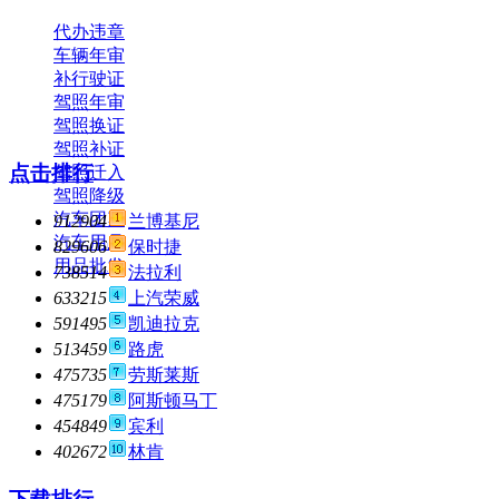
代办违章
车辆年审
补行驶证
驾照年审
驾照换证
驾照补证
点击排行
驾照迁入
驾照降级
汽车团购
912904
兰博基尼
汽车用品
829606
保时捷
用品批发
738514
法拉利
633215
上汽荣威
591495
凯迪拉克
513459
路虎
475735
劳斯莱斯
475179
阿斯顿马丁
454849
宾利
402672
林肯