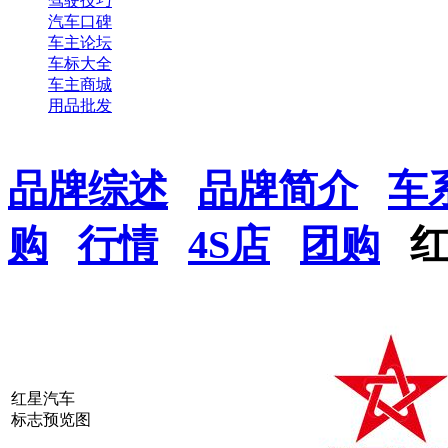
驾驶技巧
汽车口碑
车主论坛
车标大全
车主商城
用品批发
品牌综述
品牌简介
车
购
行情
4S店
团购
红星汽车
标志预览图