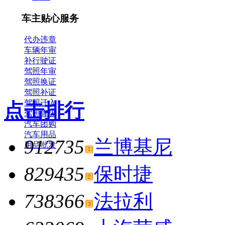
车主贴心服务
代办违章
车辆年审
补行驶证
驾照年审
驾照换证
驾照补证
驾照迁入
点击排行
驾照降级
汽车团购
汽车用品
912735
兰博基尼
用品批发
829435
保时捷
738366
法拉利