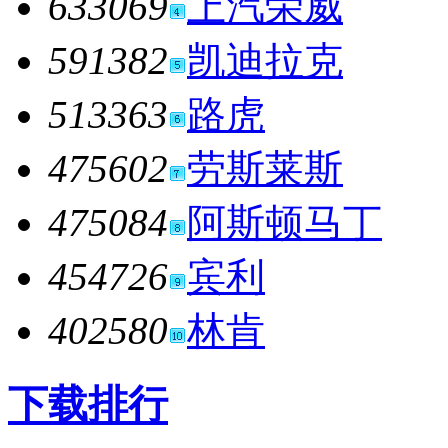
633069
上汽荣威
591382
凯迪拉克
513363
路虎
475602
劳斯莱斯
475084
阿斯顿马丁
454726
宾利
402580
林肯
下载排行