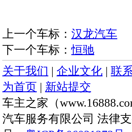
上一个车标：
汉龙汽车
下一个车标：
恒驰
关于我们
|
企业文化
|
联
为首页
|
新站提交
车主之家（www.16888
汽车服务有限公司 法律