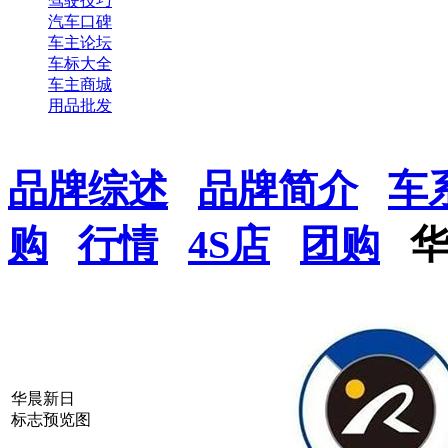
驾驶技巧
汽车口碑
车主论坛
车标大全
车主商城
用品批发
品牌综述
品牌简介
车
购
行情
4S店
团购
华晨新日
标志预览图