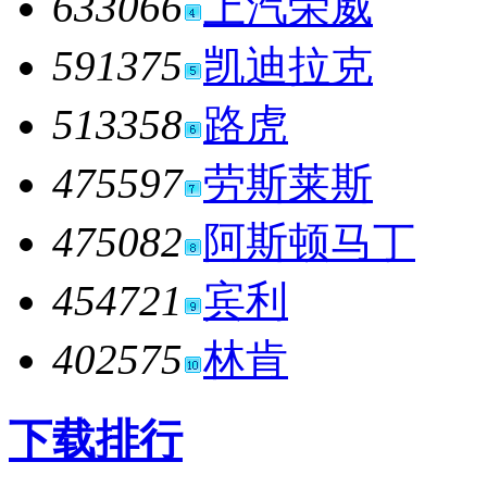
633066
上汽荣威
591375
凯迪拉克
513358
路虎
475597
劳斯莱斯
475082
阿斯顿马丁
454721
宾利
402575
林肯
下载排行