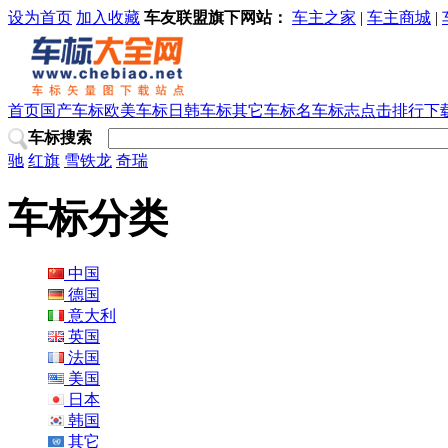
设为首页
加入收藏
车友联盟旗下网站：
车主之家
|
车主商城
|
首页
国产车标
欧美车标
日韩车标
其它车标
名车标志
点击排行
下
车标搜索
驰
红旗
雪铁龙
奇瑞
车标分类
中国
德国
意大利
英国
法国
美国
日本
韩国
其它