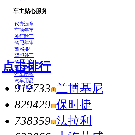
车主贴心服务
代办违章
车辆年审
补行驶证
驾照年审
驾照换证
驾照补证
驾照迁入
点击排行
驾照降级
汽车团购
汽车用品
912733
兰博基尼
用品批发
829429
保时捷
738359
法拉利