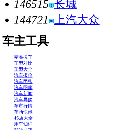
146515
长城
144721
上汽大众
车主工具
精准搜车
车型对比
车型大全
汽车报价
汽车团购
汽车图库
汽车新闻
汽车导购
车市行情
车商快讯
4S店大全
用车知识