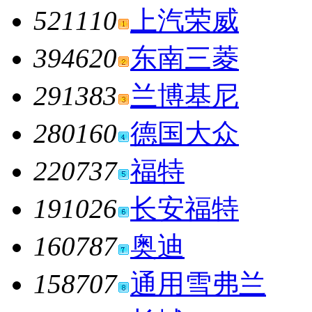
521110
上汽荣威
394620
东南三菱
291383
兰博基尼
280160
德国大众
220737
福特
191026
长安福特
160787
奥迪
158707
通用雪弗兰