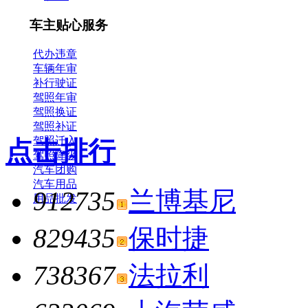
车主贴心服务
代办违章
车辆年审
补行驶证
驾照年审
驾照换证
驾照补证
驾照迁入
点击排行
驾照降级
汽车团购
汽车用品
912735
兰博基尼
用品批发
829435
保时捷
738367
法拉利