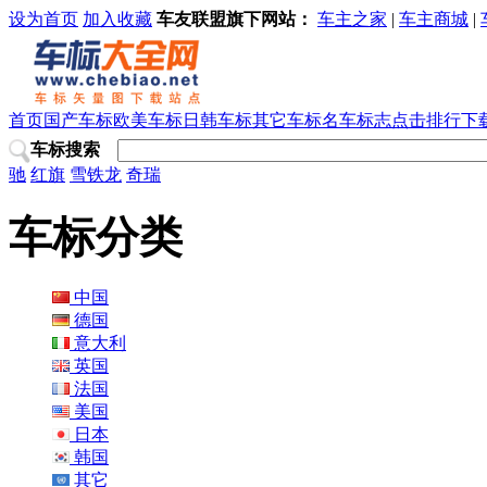
设为首页
加入收藏
车友联盟旗下网站：
车主之家
|
车主商城
|
首页
国产车标
欧美车标
日韩车标
其它车标
名车标志
点击排行
下
车标搜索
驰
红旗
雪铁龙
奇瑞
车标分类
中国
德国
意大利
英国
法国
美国
日本
韩国
其它