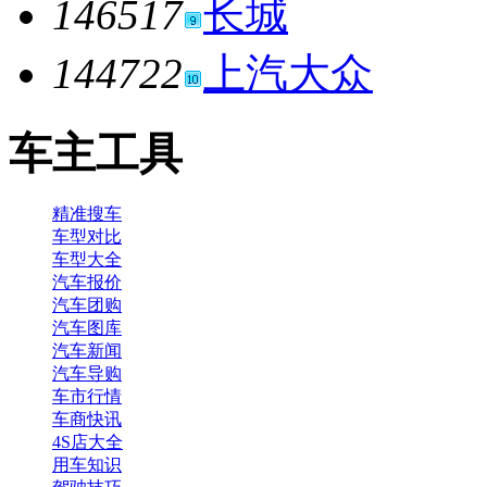
146517
长城
144722
上汽大众
车主工具
精准搜车
车型对比
车型大全
汽车报价
汽车团购
汽车图库
汽车新闻
汽车导购
车市行情
车商快讯
4S店大全
用车知识