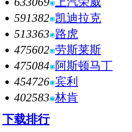
633069
上汽荣威
591382
凯迪拉克
513363
路虎
475602
劳斯莱斯
475084
阿斯顿马丁
454726
宾利
402583
林肯
下载排行