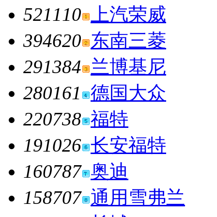
521110
上汽荣威
394620
东南三菱
291384
兰博基尼
280161
德国大众
220738
福特
191026
长安福特
160787
奥迪
158707
通用雪弗兰