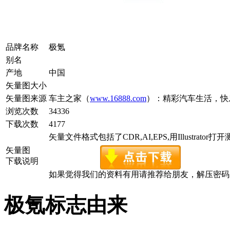
品牌名称
极氪
别名
产地
中国
矢量图大小
矢量图来源
车主之家（
www.16888.com
）：精彩汽车生活，快
浏览次数
34336
下载次数
4177
矢量文件格式包括了CDR,AI,EPS,用Illustrator
矢量图
下载说明
如果觉得我们的资料有用请推荐给朋友，解压密码为www.c
极氪标志由来