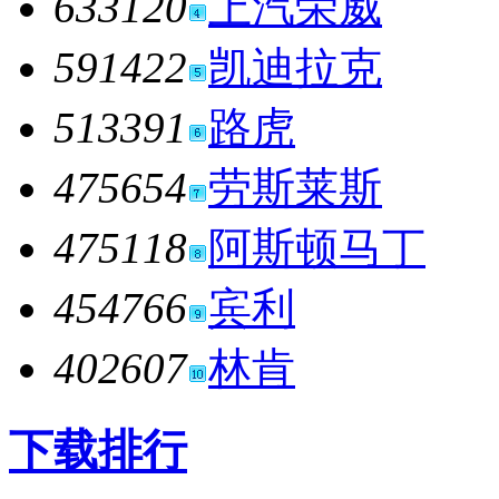
633120
上汽荣威
591422
凯迪拉克
513391
路虎
475654
劳斯莱斯
475118
阿斯顿马丁
454766
宾利
402607
林肯
下载排行