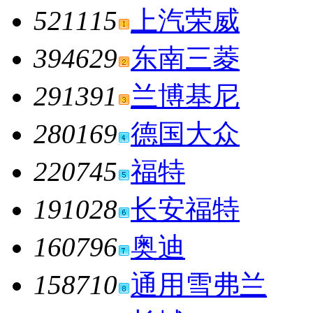
521115
上汽荣威
394629
东南三菱
291391
兰博基尼
280169
德国大众
220745
福特
191028
长安福特
160796
奥迪
158710
通用雪弗兰