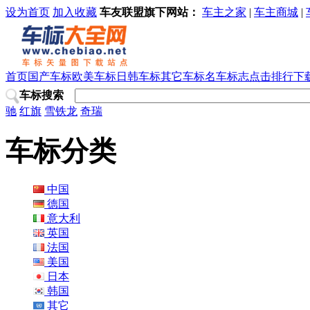
设为首页
加入收藏
车友联盟旗下网站：
车主之家
|
车主商城
|
首页
国产车标
欧美车标
日韩车标
其它车标
名车标志
点击排行
下
车标搜索
驰
红旗
雪铁龙
奇瑞
车标分类
中国
德国
意大利
英国
法国
美国
日本
韩国
其它