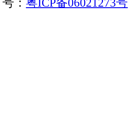
号：
粤ICP备06021273号