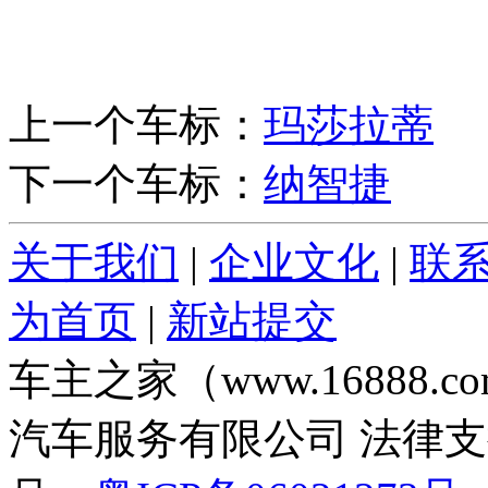
上一个车标：
玛莎拉蒂
下一个车标：
纳智捷
关于我们
|
企业文化
|
联
为首页
|
新站提交
车主之家（www.16888
汽车服务有限公司 法律