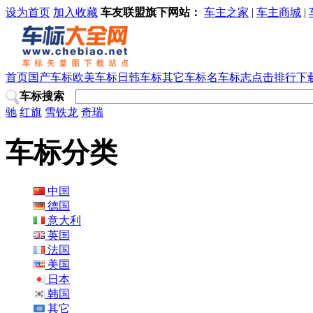
设为首页
加入收藏
车友联盟旗下网站：
车主之家
|
车主商城
|
首页
国产车标
欧美车标
日韩车标
其它车标
名车标志
点击排行
下
车标搜索
驰
红旗
雪铁龙
奇瑞
车标分类
中国
德国
意大利
英国
法国
美国
日本
韩国
其它