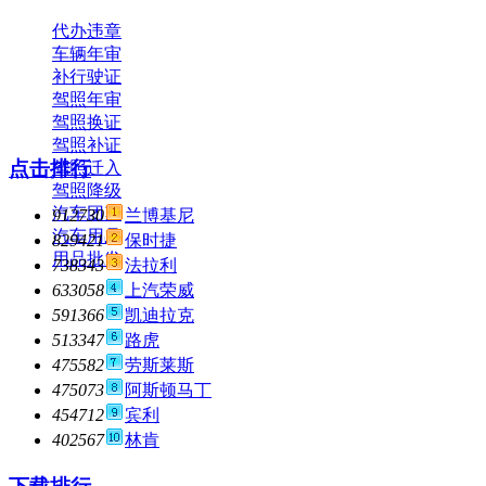
代办违章
车辆年审
补行驶证
驾照年审
驾照换证
驾照补证
点击排行
驾照迁入
驾照降级
汽车团购
912730
兰博基尼
汽车用品
829421
保时捷
用品批发
738343
法拉利
633058
上汽荣威
591366
凯迪拉克
513347
路虎
475582
劳斯莱斯
475073
阿斯顿马丁
454712
宾利
402567
林肯