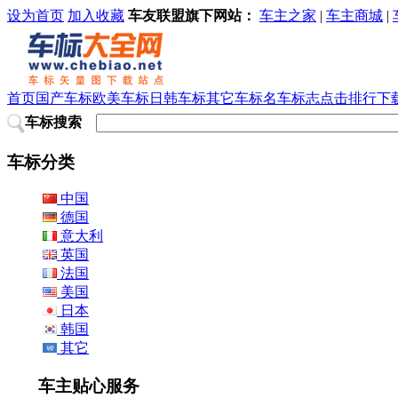
设为首页
加入收藏
车友联盟旗下网站：
车主之家
|
车主商城
|
首页
国产车标
欧美车标
日韩车标
其它车标
名车标志
点击排行
下
车标搜索
车标分类
中国
德国
意大利
英国
法国
美国
日本
韩国
其它
车主贴心服务