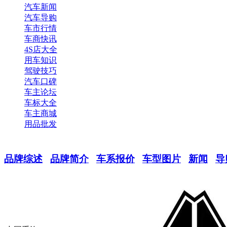
汽车新闻
汽车导购
车市行情
车商快讯
4S店大全
用车知识
驾驶技巧
汽车口碑
车主论坛
车标大全
车主商城
用品批发
品牌综述
品牌简介
车系报价
车型图片
新闻
导