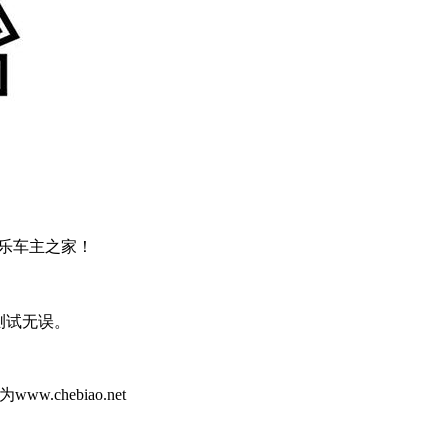
乐车主之家！
打开测试无误。
hebiao.net