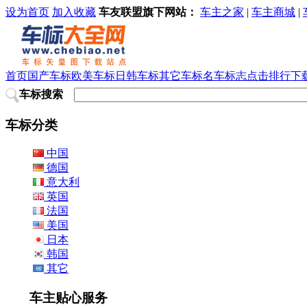
设为首页
加入收藏
车友联盟旗下网站：
车主之家
|
车主商城
|
首页
国产车标
欧美车标
日韩车标
其它车标
名车标志
点击排行
下
车标搜索
车标分类
中国
德国
意大利
英国
法国
美国
日本
韩国
其它
车主贴心服务