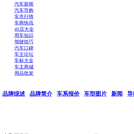
汽车新闻
汽车导购
车市行情
车商快讯
4S店大全
用车知识
驾驶技巧
汽车口碑
车主论坛
车标大全
车主商城
用品批发
品牌综述
品牌简介
车系报价
车型图片
新闻
导