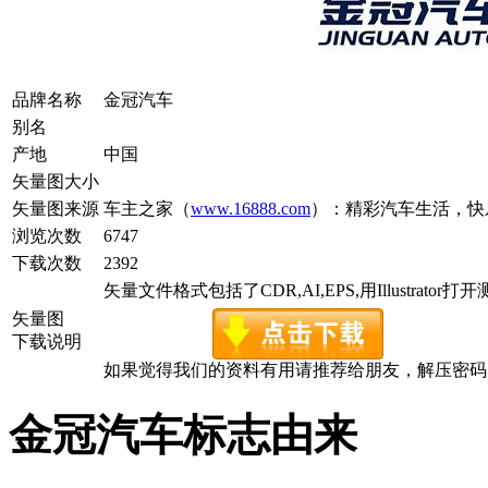
品牌名称
金冠汽车
别名
产地
中国
矢量图大小
矢量图来源
车主之家（
www.16888.com
）：精彩汽车生活，快
浏览次数
6747
下载次数
2392
矢量文件格式包括了CDR,AI,EPS,用Illustrator
矢量图
下载说明
如果觉得我们的资料有用请推荐给朋友，解压密码为www.c
金冠汽车标志由来