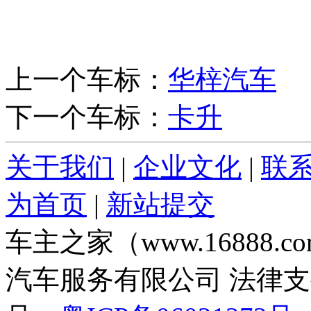
上一个车标：
华梓汽车
下一个车标：
卡升
关于我们
|
企业文化
|
联
为首页
|
新站提交
车主之家（www.16888
汽车服务有限公司 法律