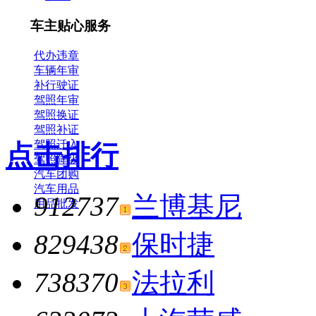
车主贴心服务
代办违章
车辆年审
补行驶证
驾照年审
驾照换证
驾照补证
驾照迁入
点击排行
驾照降级
汽车团购
汽车用品
912737
兰博基尼
用品批发
829438
保时捷
738370
法拉利