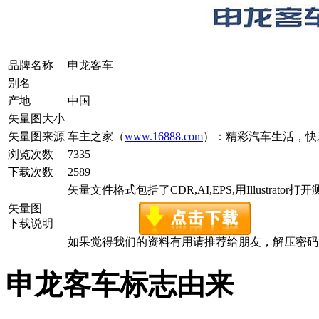
品牌名称
申龙客车
别名
产地
中国
矢量图大小
矢量图来源
车主之家（
www.16888.com
）：精彩汽车生活，快
浏览次数
7335
下载次数
2589
矢量文件格式包括了CDR,AI,EPS,用Illustrator
矢量图
下载说明
如果觉得我们的资料有用请推荐给朋友，解压密码为www.c
申龙客车标志由来