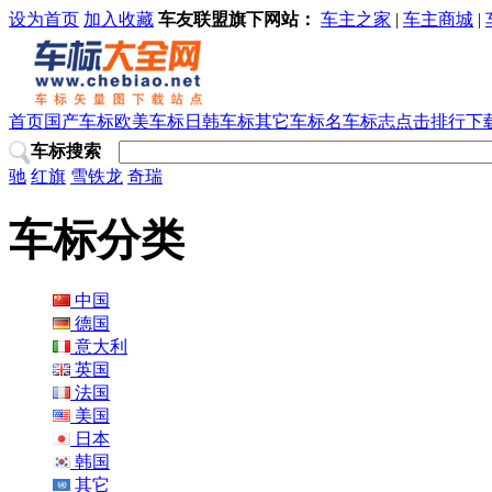
设为首页
加入收藏
车友联盟旗下网站：
车主之家
|
车主商城
|
首页
国产车标
欧美车标
日韩车标
其它车标
名车标志
点击排行
下
车标搜索
驰
红旗
雪铁龙
奇瑞
车标分类
中国
德国
意大利
英国
法国
美国
日本
韩国
其它