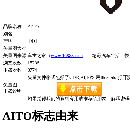
品牌名称
AITO
别名
产地
中国
矢量图大小
矢量图来源
车主之家（
www.16888.com
）：精彩汽车生活，快
浏览次数
15286
下载次数
8774
矢量文件格式包括了CDR,AI,EPS,用Illustrator
矢量图
下载说明
如果觉得我们的资料有用请推荐给朋友，解压密码为www.c
AITO标志由来