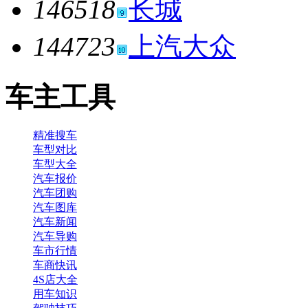
146518
长城
144723
上汽大众
车主工具
精准搜车
车型对比
车型大全
汽车报价
汽车团购
汽车图库
汽车新闻
汽车导购
车市行情
车商快讯
4S店大全
用车知识