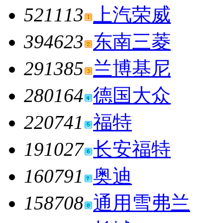
521113
上汽荣威
394623
东南三菱
291385
兰博基尼
280164
德国大众
220741
福特
191027
长安福特
160791
奥迪
158708
通用雪弗兰