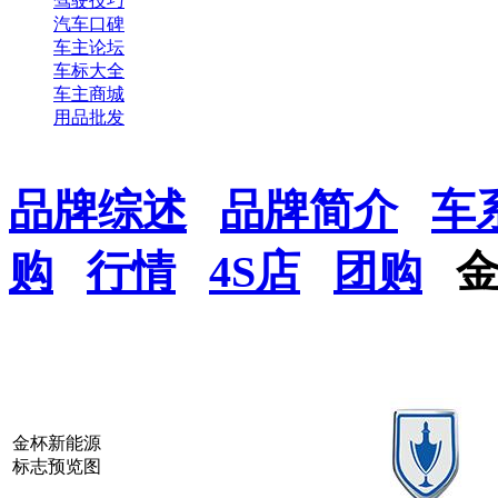
驾驶技巧
汽车口碑
车主论坛
车标大全
车主商城
用品批发
品牌综述
品牌简介
车
购
行情
4S店
团购
金杯新能源
标志预览图