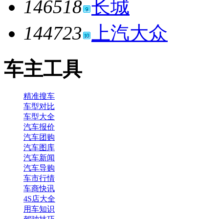
146518
长城
144723
上汽大众
车主工具
精准搜车
车型对比
车型大全
汽车报价
汽车团购
汽车图库
汽车新闻
汽车导购
车市行情
车商快讯
4S店大全
用车知识