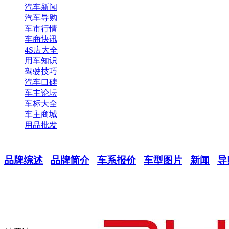
汽车新闻
汽车导购
车市行情
车商快讯
4S店大全
用车知识
驾驶技巧
汽车口碑
车主论坛
车标大全
车主商城
用品批发
品牌综述
品牌简介
车系报价
车型图片
新闻
导