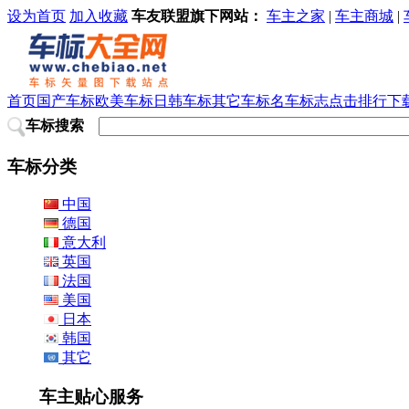
设为首页
加入收藏
车友联盟旗下网站：
车主之家
|
车主商城
|
首页
国产车标
欧美车标
日韩车标
其它车标
名车标志
点击排行
下
车标搜索
车标分类
中国
德国
意大利
英国
法国
美国
日本
韩国
其它
车主贴心服务