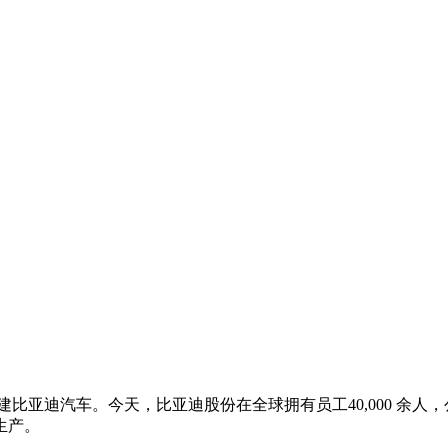
亚迪汽车。今天，比亚迪股份在全球拥有员工40,000 余人，
生产。