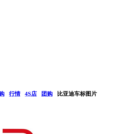
购
行情
4S店
团购
比亚迪车标图片