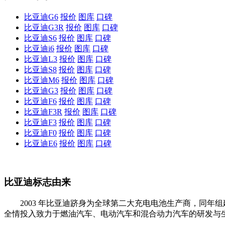
比亚迪G6
报价
图库
口碑
比亚迪G3R
报价
图库
口碑
比亚迪S6
报价
图库
口碑
比亚迪i6
报价
图库
口碑
比亚迪L3
报价
图库
口碑
比亚迪S8
报价
图库
口碑
比亚迪M6
报价
图库
口碑
比亚迪G3
报价
图库
口碑
比亚迪F6
报价
图库
口碑
比亚迪F3R
报价
图库
口碑
比亚迪F3
报价
图库
口碑
比亚迪F0
报价
图库
口碑
比亚迪E6
报价
图库
口碑
比亚迪标志由来
2003 年比亚迪跻身为全球第二大充电电池生产商，同年组建比
全情投入致力于燃油汽车、电动汽车和混合动力汽车的研发与