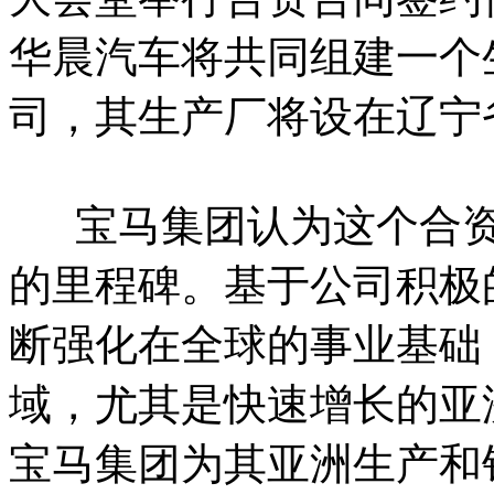
华晨汽车将共同组建一个
司，其生产厂将设在辽
宝马集团认为这个合资
的里程碑。基于公司积极
断强化在全球的事业基础
域，尤其是快速增长的亚
宝马集团为其亚洲生产和