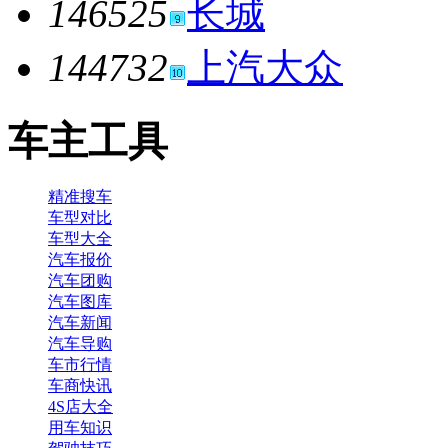
146525
长城
144732
上汽大众
车主工具
精准搜车
车型对比
车型大全
汽车报价
汽车团购
汽车图库
汽车新闻
汽车导购
车市行情
车商快讯
4S店大全
用车知识