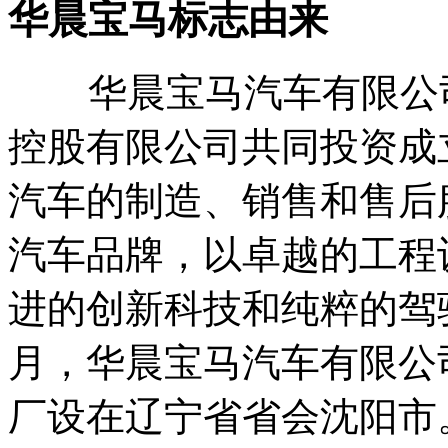
华晨宝马标志由来
华晨宝马汽车有限公司
控股有限公司共同投资成
汽车的制造、销售和售后
汽车品牌，以卓越的工程
进的创新科技和纯粹的驾驶
月，华晨宝马汽车有限公
厂设在辽宁省省会沈阳市