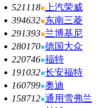
521118
上汽荣威
394632
东南三菱
291393
兰博基尼
280170
德国大众
220746
福特
191032
长安福特
160799
奥迪
158712
通用雪弗兰