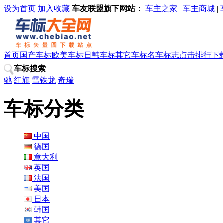
设为首页
加入收藏
车友联盟旗下网站：
车主之家
|
车主商城
|
首页
国产车标
欧美车标
日韩车标
其它车标
名车标志
点击排行
下
车标搜索
驰
红旗
雪铁龙
奇瑞
车标分类
中国
德国
意大利
英国
法国
美国
日本
韩国
其它