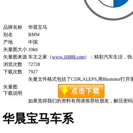
品牌名称
华晨宝马
别名
BMW
产地
中国
矢量图大小
10kb
矢量图来源
车主之家（
www.16888.com
）：精彩汽车生活，快
浏览次数
72728
下载次数
7927
矢量文件格式包括了CDR,AI,EPS,用Illustrator
矢量图
下载说明
如果觉得我们的资料有用请推荐给朋友，解压密码为www.c
华晨宝马车系