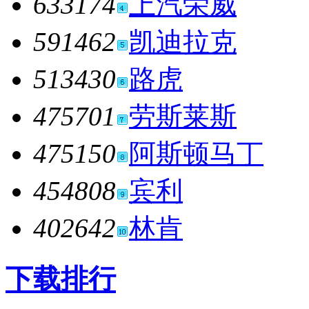
633174
上汽荣威
591462
凯迪拉克
513430
路虎
475701
劳斯莱斯
475150
阿斯顿马丁
454808
宾利
402642
林肯
下载排行