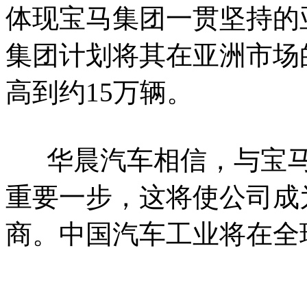
体现宝马集团一贯坚持的
集团计划将其在亚洲市场
高到约15万辆。
华晨汽车相信，与宝马
重要一步，这将使公司成
商。中国汽车工业将在全