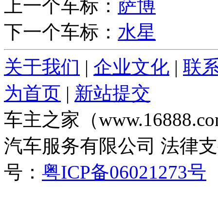
上一个车标：
萨博
下一个车标：
水星
关于我们
|
企业文化
|
联
为首页
|
新站提交
车主之家（www.16888
汽车服务有限公司 法律
号：
粤ICP备06021273号