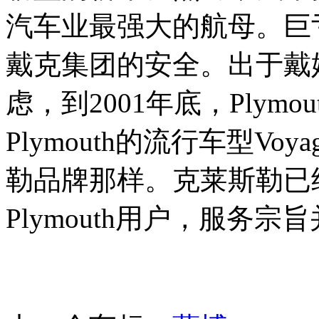
汽车业最强大的航母。巨
戴克集团的安全。出于戴
虑，到2001年底，Plym
Plymouth的流行车型V
勒品牌那样。克莱斯勒已
Plymouth用户，服务