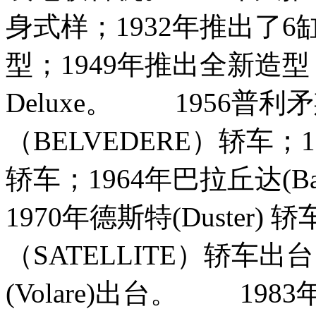
身式样；1932年推出了6缸
型；1949年推出全新造型：P17 
Deluxe。 1956普
（BELVEDERE）轿车；
轿车；1964年巴拉丘达(Ba
1970年德斯特(Duster)
（SATELLITE）轿车出
(Volare)出台。 1