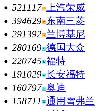
521117
上汽荣威
394629
东南三菱
291392
兰博基尼
280169
德国大众
220745
福特
191029
长安福特
160797
奥迪
158711
通用雪弗兰