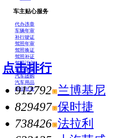
车主贴心服务
代办违章
车辆年审
补行驶证
驾照年审
驾照换证
驾照补证
驾照迁入
点击排行
驾照降级
汽车团购
汽车用品
912792
兰博基尼
用品批发
829497
保时捷
738426
法拉利