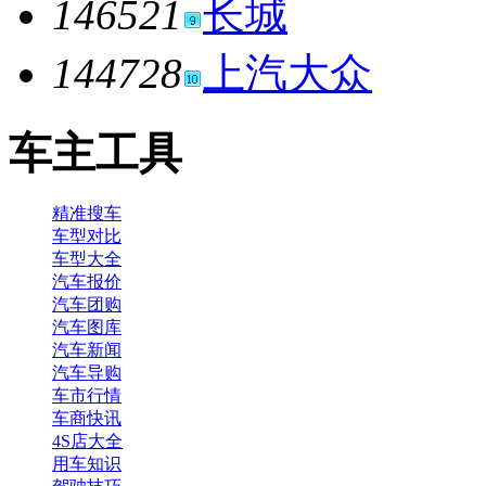
146521
长城
144728
上汽大众
车主工具
精准搜车
车型对比
车型大全
汽车报价
汽车团购
汽车图库
汽车新闻
汽车导购
车市行情
车商快讯
4S店大全
用车知识