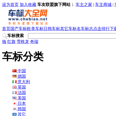
设为首页
加入收藏
车友联盟旗下网站：
车主之家
|
车主商城
|
首页
国产车标
欧美车标
日韩车标
其它车标
名车标志
点击排行
下
车标搜索
驰
红旗
雪铁龙
奇瑞
车标分类
中国
德国
意大利
英国
法国
美国
日本
韩国
其它