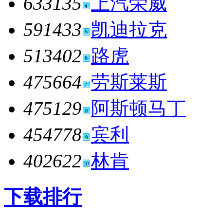
633135
上汽荣威
591433
凯迪拉克
513402
路虎
475664
劳斯莱斯
475129
阿斯顿马丁
454778
宾利
402622
林肯
下载排行