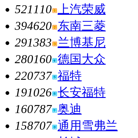
521110
上汽荣威
394620
东南三菱
291383
兰博基尼
280160
德国大众
220737
福特
191026
长安福特
160787
奥迪
158707
通用雪弗兰