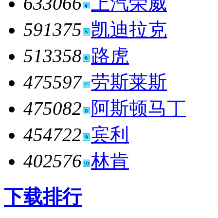
633066
上汽荣威
591375
凯迪拉克
513358
路虎
475597
劳斯莱斯
475082
阿斯顿马丁
454722
宾利
402576
林肯
下载排行