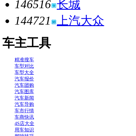
146516
长城
144721
上汽大众
车主工具
精准搜车
车型对比
车型大全
汽车报价
汽车团购
汽车图库
汽车新闻
汽车导购
车市行情
车商快讯
4S店大全
用车知识