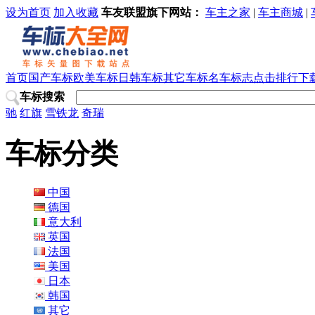
设为首页
加入收藏
车友联盟旗下网站：
车主之家
|
车主商城
|
首页
国产车标
欧美车标
日韩车标
其它车标
名车标志
点击排行
下
车标搜索
驰
红旗
雪铁龙
奇瑞
车标分类
中国
德国
意大利
英国
法国
美国
日本
韩国
其它