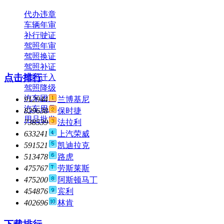
代办违章
车辆年审
补行驶证
驾照年审
驾照换证
驾照补证
点击排行
驾照迁入
驾照降级
汽车团购
912944
兰博基尼
汽车用品
829638
保时捷
用品批发
738539
法拉利
633241
上汽荣威
591521
凯迪拉克
513478
路虎
475767
劳斯莱斯
475200
阿斯顿马丁
454876
宾利
402696
林肯