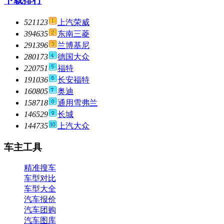
下载排行
521123
上汽荣威
394635
东南三菱
291396
兰博基尼
280173
德国大众
220751
福特
191036
长安福特
160805
奥迪
158718
通用雪弗兰
146529
长城
144735
上汽大众
车主工具
精准搜车
车型对比
车型大全
汽车报价
汽车团购
汽车图库