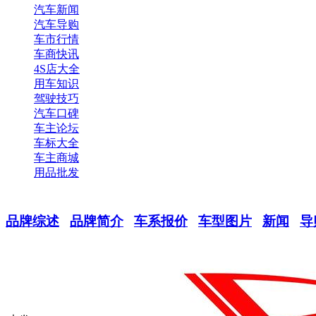
汽车新闻
汽车导购
车市行情
车商快讯
4S店大全
用车知识
驾驶技巧
汽车口碑
车主论坛
车标大全
车主商城
用品批发
品牌综述
品牌简介
车系报价
车型图片
新闻
导