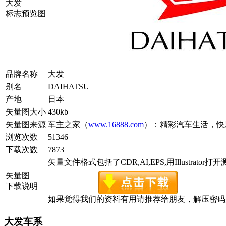
大发
标志预览图
品牌名称
大发
别名
DAIHATSU
产地
日本
矢量图大小
430kb
矢量图来源
车主之家（
www.16888.com
）：精彩汽车生活，快
浏览次数
51346
下载次数
7873
矢量文件格式包括了CDR,AI,EPS,用Illustrator
矢量图
下载说明
如果觉得我们的资料有用请推荐给朋友，解压密码为www.c
大发车系