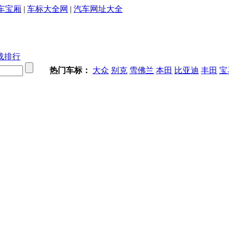
车宝厢
|
车标大全网
|
汽车网址大全
载排行
热门车标：
大众
别克
雪佛兰
本田
比亚迪
丰田
宝