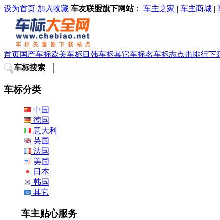
设为首页
加入收藏
车友联盟旗下网站：
车主之家
|
车主商城
|
首页
国产车标
欧美车标
日韩车标
其它车标
名车标志
点击排行
下
车标搜索
车标分类
中国
德国
意大利
英国
法国
美国
日本
韩国
其它
车主贴心服务