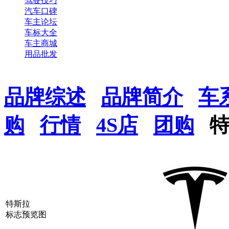
驾驶技巧
汽车口碑
车主论坛
车标大全
车主商城
用品批发
品牌综述
品牌简介
车
购
行情
4S店
团购
特斯拉
标志预览图