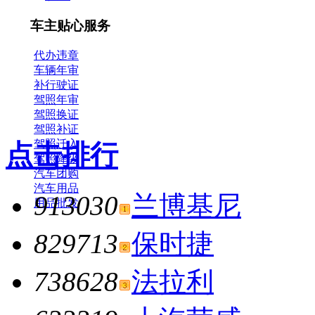
车主贴心服务
代办违章
车辆年审
补行驶证
驾照年审
驾照换证
驾照补证
驾照迁入
点击排行
驾照降级
汽车团购
汽车用品
913030
兰博基尼
用品批发
829713
保时捷
738628
法拉利