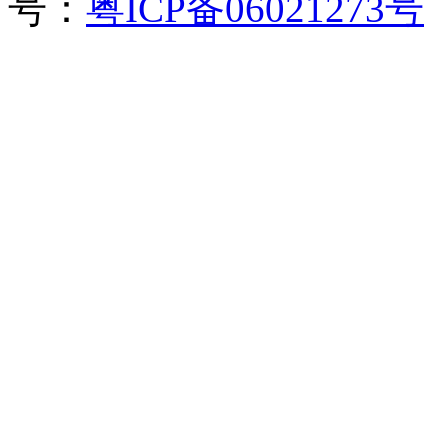
号：
粤ICP备06021273号