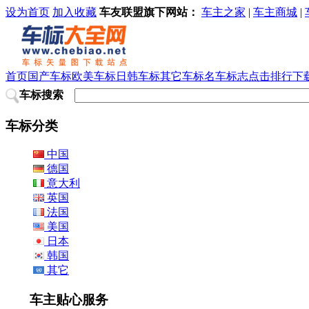
设为首页
加入收藏
车友联盟旗下网站：
车主之家
|
车主商城
|
首页
国产车标
欧美车标
日韩车标
其它车标
名车标志
点击排行
下
车标搜索
车标分类
中国
德国
意大利
英国
法国
美国
日本
韩国
其它
车主贴心服务