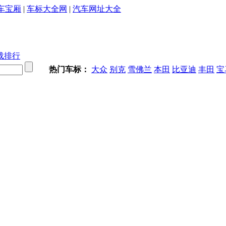
车宝厢
|
车标大全网
|
汽车网址大全
载排行
热门车标：
大众
别克
雪佛兰
本田
比亚迪
丰田
宝