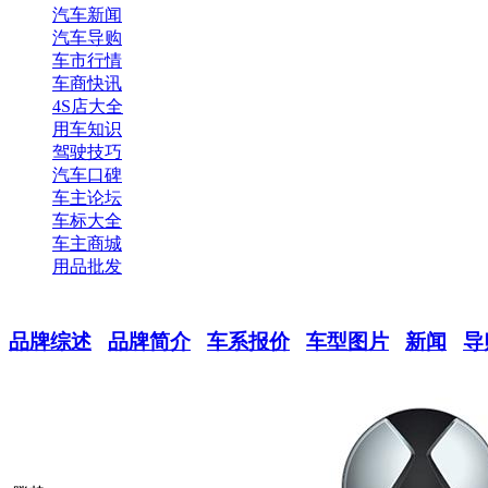
汽车新闻
汽车导购
车市行情
车商快讯
4S店大全
用车知识
驾驶技巧
汽车口碑
车主论坛
车标大全
车主商城
用品批发
品牌综述
品牌简介
车系报价
车型图片
新闻
导