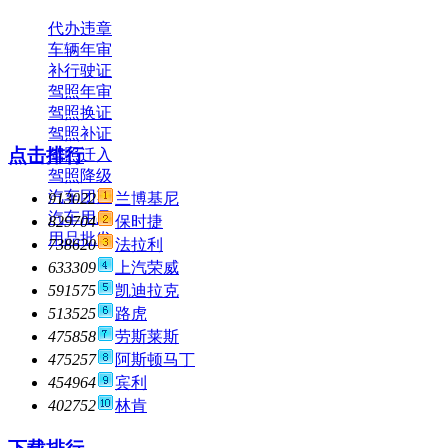
代办违章
车辆年审
补行驶证
驾照年审
驾照换证
驾照补证
点击排行
驾照迁入
驾照降级
汽车团购
913022
兰博基尼
汽车用品
829704
保时捷
用品批发
738620
法拉利
633309
上汽荣威
591575
凯迪拉克
513525
路虎
475858
劳斯莱斯
475257
阿斯顿马丁
454964
宾利
402752
林肯