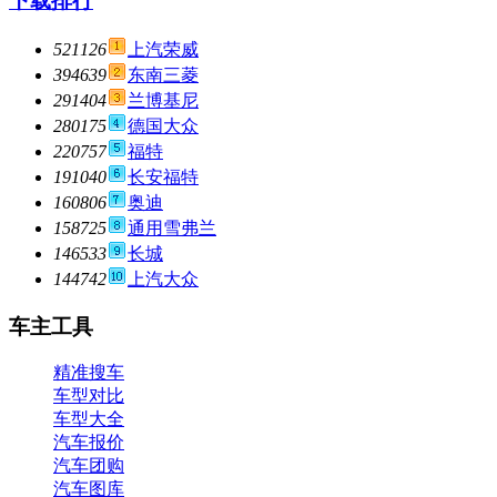
下载排行
521126
上汽荣威
394639
东南三菱
291404
兰博基尼
280175
德国大众
220757
福特
191040
长安福特
160806
奥迪
158725
通用雪弗兰
146533
长城
144742
上汽大众
车主工具
精准搜车
车型对比
车型大全
汽车报价
汽车团购
汽车图库