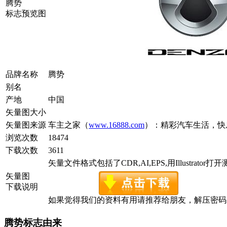
腾势
标志预览图
品牌名称
腾势
别名
产地
中国
矢量图大小
矢量图来源
车主之家（
www.16888.com
）：精彩汽车生活，快
浏览次数
18474
下载次数
3611
矢量文件格式包括了CDR,AI,EPS,用Illustrator
矢量图
下载说明
如果觉得我们的资料有用请推荐给朋友，解压密码为www.c
腾势标志由来